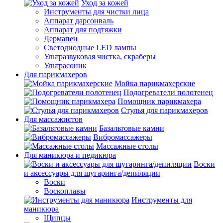
Уход за кожей
Инструменты для чистки лица
Аппарат дарсонваль
Аппарат для подтяжки
Дермапен
Светодиодные LED лампы
Ультразвуковая чистка, скраберы
Ультрасоник
Для парикмахеров
Мойка парикмахерские
Подогреватели полотенец
Помощник парикмахера
Стулья для парикмахеров
Для массажистов
Базальтовые камни
Вибромассажеры
Массажные столы
Для маникюра и педикюра
Воски
и аксессуары для шугаринга/депиляции
Воски
Воскоплавы
Инструменты для
маникюра
Щипцы