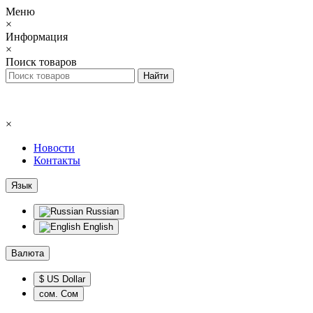
Меню
×
Информация
×
Поиск товаров
×
Новости
Контакты
Язык
Russian
English
Валюта
$ US Dollar
сом. Сом