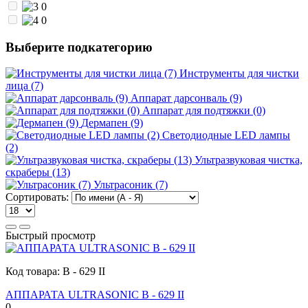
0
0
Выберите подкатегорию
Инструменты для чистки
лица (7)
Аппарат дарсонваль (9)
Аппарат для подтяжки (0)
Дермапен (9)
Светодиодные LED лампы
(2)
Ультразвуковая чистка,
скраберы (13)
Ультрасоник (7)
Сортировать:
Быстрый просмотр
Код товара:
В - 629 II
АППАРАТА ULTRASONIC В - 629 II
0