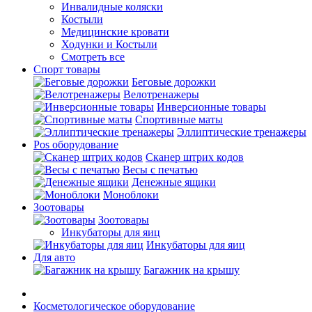
Инвалидные коляски
Костыли
Медицинские кровати
Ходунки и Костыли
Смотреть все
Спорт товары
Беговые дорожки
Велотренажеры
Инверсионные товары
Спортивные маты
Эллиптические тренажеры
Pos оборудование
Cканер штрих кодов
Весы с печатью
Денежные ящики
Моноблоки
Зоотовары
Зоотовары
Инкубаторы для яиц
Инкубаторы для яиц
Для авто
Багажник на крышу
Косметологическое оборудование