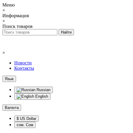
Меню
×
Информация
×
Поиск товаров
×
Новости
Контакты
Язык
Russian
English
Валюта
$ US Dollar
сом. Сом