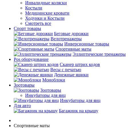
Инвалидные коляски
Костыли
Медицинские кровати
Ходунки и Костыли
Смотреть все
Спорт товары
Беговые дорожки
Велотренажеры
Инверсионные товары
Спортивные маты
Эллиптические тренажеры
Pos оборудование
Cканер штрих кодов
Весы с печатью
Денежные ящики
Моноблоки
Зоотовары
Зоотовары
Инкубаторы для яиц
Инкубаторы для яиц
Для авто
Багажник на крышу
Спортивные маты