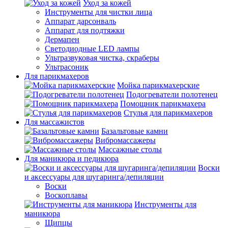
Уход за кожей
Инструменты для чистки лица
Аппарат дарсонваль
Аппарат для подтяжки
Дермапен
Светодиодные LED лампы
Ультразвуковая чистка, скраберы
Ультрасоник
Для парикмахеров
Мойка парикмахерские
Подогреватели полотенец
Помощник парикмахера
Стулья для парикмахеров
Для массажистов
Базальтовые камни
Вибромассажеры
Массажные столы
Для маникюра и педикюра
Воски
и аксессуары для шугаринга/депиляции
Воски
Воскоплавы
Инструменты для
маникюра
Щипцы