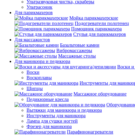
Ультразвуковая чистка, скраберы
Ультрасоник
Для парикмахеров
Мойка парикмахерские
Подогреватели полотенец
Помощник парикмахера
Стулья для парикмахеров
Для массажистов
Базальтовые камни
Вибромассажеры
Массажные столы
Для маникюра и педикюра
Воски и
Воски
Воскоплавы
Инструменты для маникю
Щипцы
Массажное оборудование
Педикюрные кресла
Оборудование
Вытяжки для маникюра и педикюра
Инструменты для маникюра
Лампа для сушки ногтей
Фрезер для маникюра
Парафинонагреватели