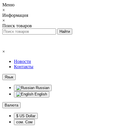
Меню
×
Информация
×
Поиск товаров
×
Новости
Контакты
Язык
Russian
English
Валюта
$ US Dollar
сом. Сом