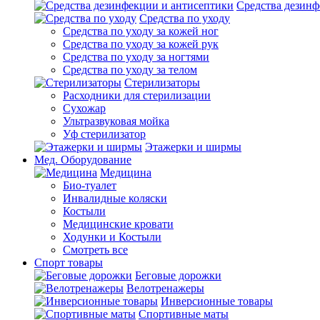
Средства дезинф
Средства по уходу
Средства по уходу за кожей ног
Средства по уходу за кожей рук
Средства по уходу за ногтями
Средства по уходу за телом
Стерилизаторы
Расходники для стерилизации
Сухожар
Ультразвуковая мойка
Уф стерилизатор
Этажерки и ширмы
Мед. Оборудование
Медицина
Био-туалет
Инвалидные коляски
Костыли
Медицинские кровати
Ходунки и Костыли
Смотреть все
Спорт товары
Беговые дорожки
Велотренажеры
Инверсионные товары
Спортивные маты