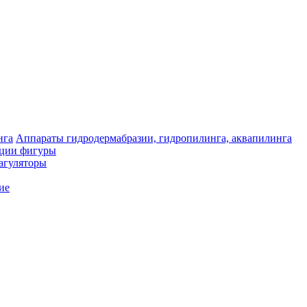
Аппараты гидродермабразии, гидропилинга, аквапилинга
кции фигуры
агуляторы
ие