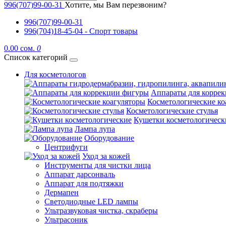
996(707)99-00-31
Хотите, мы Вам перезвоним?
996(707)99-00-31
996(704)18-45-04 - Спорт товары
0.00 сом.
0
Список категорий
Для косметологов
Аппараты для корре
Косметологические ко
Косметологические стулья
Кушетки косметологическ
Лампа лупа
Оборудование
Центрифуги
Уход за кожей
Инструменты для чистки лица
Аппарат дарсонваль
Аппарат для подтяжки
Дермапен
Светодиодные LED лампы
Ультразвуковая чистка, скраберы
Ультрасоник