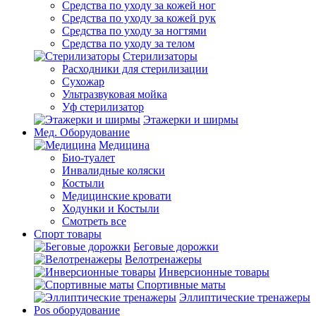
Средства по уходу за кожей ног
Средства по уходу за кожей рук
Средства по уходу за ногтями
Средства по уходу за телом
Стерилизаторы
Расходники для стерилизации
Сухожар
Ультразвуковая мойка
Уф стерилизатор
Этажерки и ширмы
Мед. Оборудование
Медицина
Био-туалет
Инвалидные коляски
Костыли
Медицинские кровати
Ходунки и Костыли
Смотреть все
Спорт товары
Беговые дорожки
Велотренажеры
Инверсионные товары
Спортивные маты
Эллиптические тренажеры
Pos оборудование