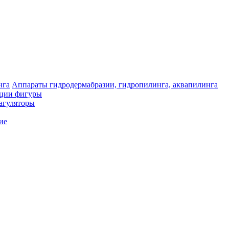
Аппараты гидродермабразии, гидропилинга, аквапилинга
кции фигуры
агуляторы
ие