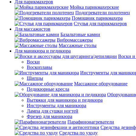
Для парикмахеров
Мойка парикмахерские
Подогреватели полотенец
Помощник парикмахера
Стулья для парикмахеров
Для массажистов
Базальтовые камни
Вибромассажеры
Массажные столы
Для маникюра и педикюра
Воски и
Воски
Воскоплавы
Инструменты для маникю
Щипцы
Массажное оборудование
Педикюрные кресла
Оборудование
Вытяжки для маникюра и педикюра
Инструменты для маникюра
Лампа для сушки ногтей
Фрезер для маникюра
Парафинонагреватели
Средства дезинф
Средства по уходу