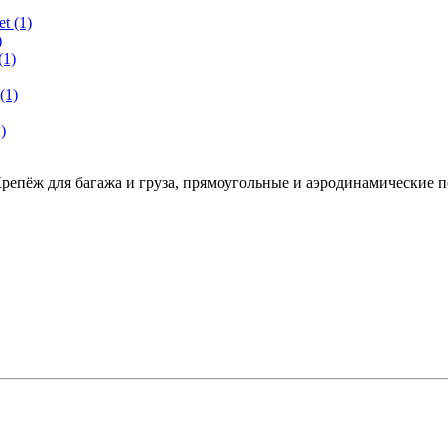
t (1)
)
(1)
(1)
)
репёж для багажа и груза, прямоугольные и аэродинамические 