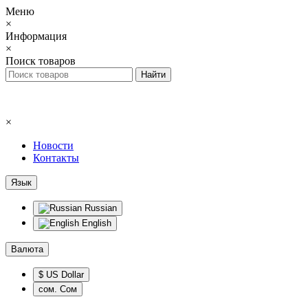
Меню
×
Информация
×
Поиск товаров
×
Новости
Контакты
Язык
Russian
English
Валюта
$ US Dollar
сом. Сом