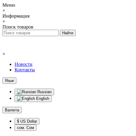
Меню
×
Информация
×
Поиск товаров
×
Новости
Контакты
Язык
Russian
English
Валюта
$ US Dollar
сом. Сом