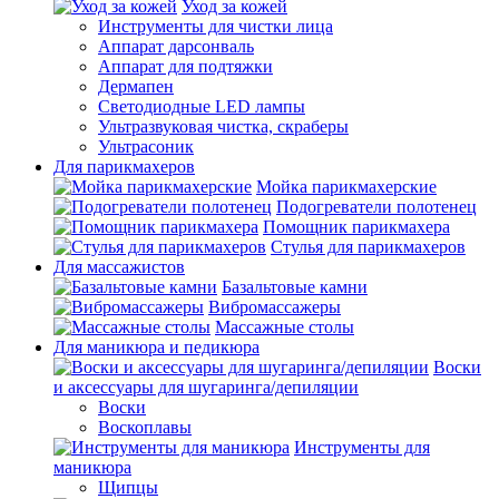
Уход за кожей
Инструменты для чистки лица
Аппарат дарсонваль
Аппарат для подтяжки
Дермапен
Светодиодные LED лампы
Ультразвуковая чистка, скраберы
Ультрасоник
Для парикмахеров
Мойка парикмахерские
Подогреватели полотенец
Помощник парикмахера
Стулья для парикмахеров
Для массажистов
Базальтовые камни
Вибромассажеры
Массажные столы
Для маникюра и педикюра
Воски
и аксессуары для шугаринга/депиляции
Воски
Воскоплавы
Инструменты для
маникюра
Щипцы