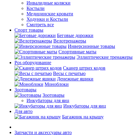
Инвалидные коляски
Костыли
Медицинские кровати
Ходунки и Костыли
Смотреть все
Спорт товары
Беговые дорожки
Велотренажеры
Инверсионные товары
Спортивные маты
Эллиптические тренажеры
Pos оборудование
Cканер штрих кодов
Весы с печатью
Денежные ящики
Моноблоки
Зоотовары
Зоотовары
Инкубаторы для яиц
Инкубаторы для яиц
Для авто
Багажник на крышу
Запчасти и аксессуары авто