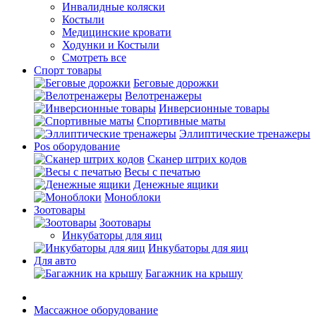
Инвалидные коляски
Костыли
Медицинские кровати
Ходунки и Костыли
Смотреть все
Спорт товары
Беговые дорожки
Велотренажеры
Инверсионные товары
Спортивные маты
Эллиптические тренажеры
Pos оборудование
Cканер штрих кодов
Весы с печатью
Денежные ящики
Моноблоки
Зоотовары
Зоотовары
Инкубаторы для яиц
Инкубаторы для яиц
Для авто
Багажник на крышу
Массажное оборудование