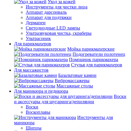
Уход за кожей
Инструменты для чистки лица
Аппарат дарсонваль
Аппарат для подтяжки
Дермапен
Светодиодные LED лампы
Ультразвуковая чистка, скраберы
Ультрасоник
Для парикмахеров
Мойка парикмахерские
Подогреватели полотенец
Помощник парикмахера
Стулья для парикмахеров
Для массажистов
Базальтовые камни
Вибромассажеры
Массажные столы
Для маникюра и педикюра
Воски
и аксессуары для шугаринга/депиляции
Воски
Воскоплавы
Инструменты для
маникюра
Щипцы