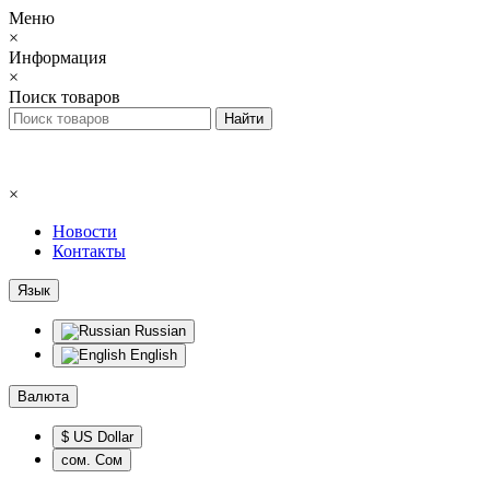
Меню
×
Информация
×
Поиск товаров
×
Новости
Контакты
Язык
Russian
English
Валюта
$ US Dollar
сом. Сом