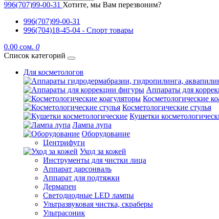
996(707)99-00-31
Хотите, мы Вам перезвоним?
996(707)99-00-31
996(704)18-45-04 - Спорт товары
0.00 сом.
0
Список категорий
Для косметологов
Аппараты для корре
Косметологические ко
Косметологические стулья
Кушетки косметологическ
Лампа лупа
Оборудование
Центрифуги
Уход за кожей
Инструменты для чистки лица
Аппарат дарсонваль
Аппарат для подтяжки
Дермапен
Светодиодные LED лампы
Ультразвуковая чистка, скраберы
Ультрасоник