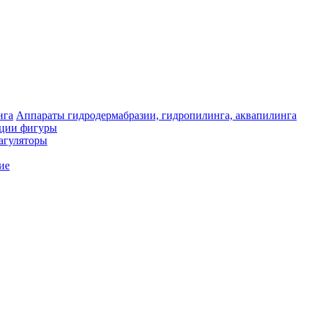
Аппараты гидродермабразии, гидропилинга, аквапилинга
кции фигуры
агуляторы
ие