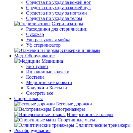
Средства по уходу за кожей ног
Средства по уходу за кожей рук
Средства по уходу за ногтями
Средства по уходу за телом
Стерилизаторы
Расходники для стерилизации
Сухожар
Ультразвуковая мойка
Уф стерилизатор
Этажерки и ширмы
Мед. Оборудование
Медицина
Био-туалет
Инвалидные коляски
Костыли
Медицинские кровати
Ходунки и Костыли
Смотреть все
Спорт товары
Беговые дорожки
Велотренажеры
Инверсионные товары
Спортивные маты
Эллиптические тренажеры
Pos оборудование