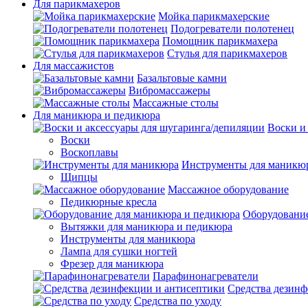
Для парикмахеров
Мойка парикмахерские
Подогреватели полотенец
Помощник парикмахера
Стулья для парикмахеров
Для массажистов
Базальтовые камни
Вибромассажеры
Массажные столы
Для маникюра и педикюра
Воски и
Воски
Воскоплавы
Инструменты для маникю
Щипцы
Массажное оборудование
Педикюрные кресла
Оборудование
Вытяжки для маникюра и педикюра
Инструменты для маникюра
Лампа для сушки ногтей
Фрезер для маникюра
Парафинонагреватели
Средства дезинф
Средства по уходу