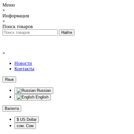
Меню
×
Информация
×
Поиск товаров
×
Новости
Контакты
Язык
Russian
English
Валюта
$ US Dollar
сом. Сом